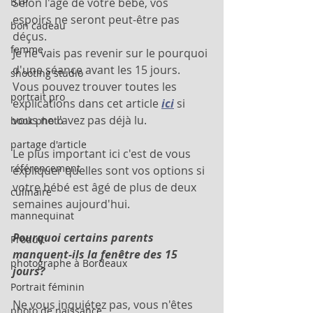
BTP
Selon l'âge de votre bébé, vos 
espoirs ne seront peut-être pas 
bon cadeau
déçus.
femme
Je ne vais pas revenir sur le pourquoi 
d'une séance avant les 15 jours. 
shooting studio
Vous pouvez trouver toutes les 
portrait pro
explications dans cet article
ici
 si 
vous ne l'avez pas déjà lu. 
book photo
partage d'article
Le plus important ici c'est de vous 
référencement
expliquer quelles sont vos options si 
votre bébé est âgé de plus de deux 
culinaire
semaines aujourd'hui. 
mannequinat
Pourquoi certains parents 
Produit
manquent-ils la fenêtre des 15 
photographe à Bordeaux
jours? 
Portrait féminin
Ne vous inquiétez pas, vous n'êtes 
photo de naissance