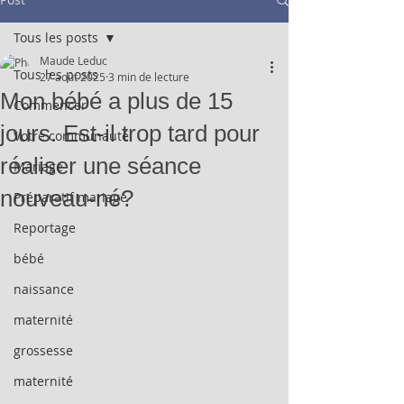
Tous les posts
Maude Leduc
Tous les posts
27 août 2025
3 min de lecture
Mon bébé a plus de 15
Commencer
jours. Est-il trop tard pour
Votre communauté
réaliser une séance
Mariage
nouveau-né?
Préparatif mariage
Reportage
bébé
naissance
maternité
grossesse
maternité