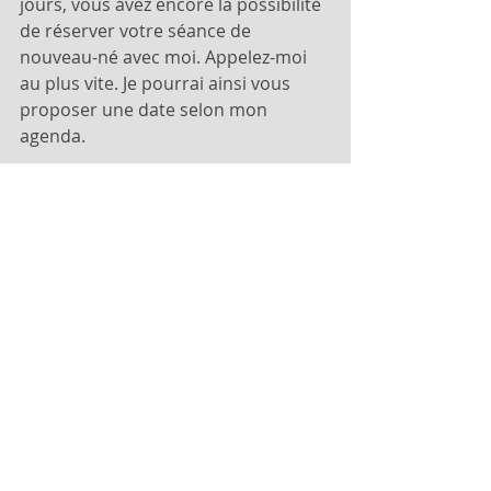
jours, vous avez encore la possibilité 
de réserver votre séance de 
nouveau-né avec moi. Appelez-moi 
au plus vite. Je pourrai ainsi vous 
proposer une date selon mon 
agenda.
photographe bordeaux centre
photographe grossesse libourne
séance photo grossesse bordeaux
shooting photo grosesse bordeaux tarif
photographe naissance bordeaux
photographe de bébé bordeaux
bon cadeau de naissance bordeaux
bébé
naissance
maternité