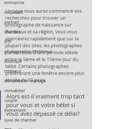
entreprise
Lorsque vous aurez commencé vos 
corporate
recherches pour trouver un 
portrait
photographe de naissance sur 
Bordeaux et sa région, vous vous 
chantier
apercevrez rapidement que sur la 
BTP
plupart des sites, les photographes 
photographie d'intérieur
parlent tous d'une période idéale 
entre le 5ème et le 15ème jour du 
boutique
bébé. Certains photographes 
intérieur
préféreront une fenêtre encore plus 
étroite de 10 jours. 
demande en mariage
immobilier
Alors est-il vraiment trop tard 
couple
pour vous et votre bébé si 
événement
vous avez dépassé ce délai? 
suivi de chantier