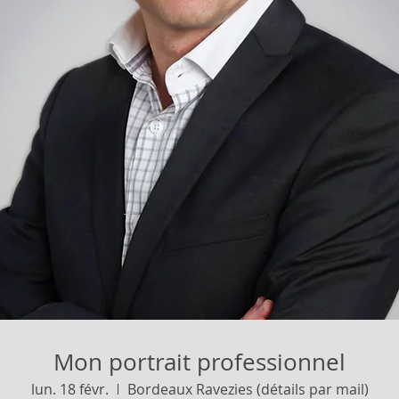
Mon portrait professionnel
lun. 18 févr.
Bordeaux Ravezies (détails par mail)