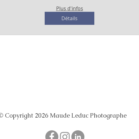
Plus d'infos
Détails
Maude Leduc Photographe
maudeleduc@hotmail.fr
Tel: 06.83.11.46.59
Photographe à Bordeaux, en Gironde et en
Nouvelle Aquitaine
© Copyright 2026 Maude Leduc Photographe