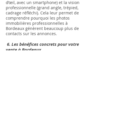
d’œil, avec un smartphone) et la vision
professionnelle (grand angle, trépied,
cadrage réfléchi). Cela leur permet de
comprendre pourquoi les photos
immobilières professionnelles à
Bordeaux génèrent beaucoup plus de
contacts sur les annonces.
6. Les bénéfices concrets pour votre
vente à Bordeaux
De nombreuses études démontrent que
des photos de qualité :
Attirent plus de clics sur les annonces
immobilières en ligne
Génèrent plus d’appels et de visites
Permettent de vendre plus rapidement
Aident à négocier moins fortement le prix
Dans un marché dynamique comme celui
de Bordeaux et sa métropole, où les
acheteurs comparent de nombreuses
annonces, avoir des photos
professionnelles est un atout majeur