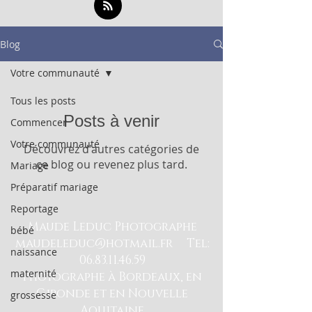
Blog
Votre communauté
Tous les posts
Posts à venir
Commencer
Votre communauté
Découvrez d'autres catégories de
ce blog ou revenez plus tard.
Mariage
Préparatif mariage
Reportage
Maude Leduc Photographe
bébé
maudeleduc@hotmail.fr
Tel:
naissance
06.83.11.46.59
maternité
Photographe à Bordeaux, en
Gironde et en Nouvelle
grossesse
Aquitaine