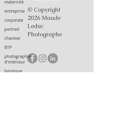
maternité
© Copyright
entreprise
2026 Maude
corporate
Leduc
portrait
Photographe
chantier
BTP
photographie
d'intérieur
boutique
CGV
intérieur
demande en mariage
CGU
immobilier
couple
FAQ
événement
suivi de chantier
Blog