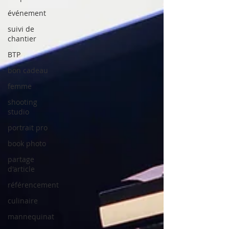
événement
suivi de
chantier
BTP
bon cadeau
femme
shooting
studio
portrait pro
book photo
partage
d'article
référencement
culinaire
mannequinat