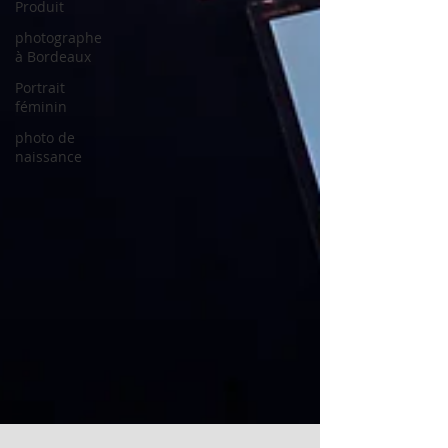
Produit
photographe
à Bordeaux
Portrait
féminin
photo de
naissance