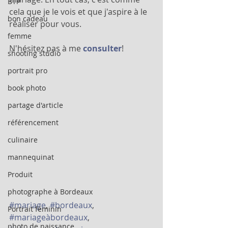
BTP
cela que je le vois et que j'aspire à le 
bon cadeau
réaliser pour vous.
femme
N'hésitez pas à me
 consulter
!
shooting studio
portrait pro
book photo
partage d'article
référencement
culinaire
mannequinat
Produit
photographe à Bordeaux
#mariage
, 
#bordeaux
, 
Portrait féminin
#mariageàbordeaux
, 
photo de naissance