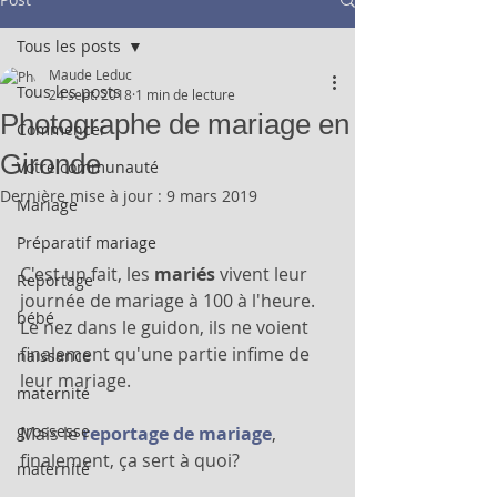
Tous les posts
Maude Leduc
Tous les posts
24 sept. 2018
1 min de lecture
Photographe de mariage en
Commencer
Gironde
Votre communauté
Dernière mise à jour :
9 mars 2019
Mariage
Préparatif mariage
C'est un fait, les
 mariés
 vivent leur 
Reportage
journée de mariage à 100 à l'heure. 
bébé
Le nez dans le guidon, ils ne voient 
finalement qu'une partie infime de 
naissance
leur mariage.
maternité
grossesse
Mais le 
reportage de mariage
, 
finalement, ça sert à quoi?
maternité