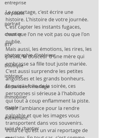
entreprise
Le reportage, c'est écrire une 
corporate
histoire. L'histoire de votre journée. 
portrait
C'est capter les instants fugaces, 
ceux que l'on ne voit pas ou que l'on 
chantier
oublie.
BTP
Mais aussi, les émotions, les rires, les 
photographie d'intérieur
pleurs, la douceur d'une mère qui 
embrasse sa fille tout juste mariée.
boutique
C'est aussi surprendre les petites 
intérieur
angoisses et les grands bonheurs.
Et puis la folie de la soirée, ces 
demande en mariage
personnes si sérieuse à l'habitude 
immobilier
qui tout à coup enflamment la piste. 
couple
Saisir l'ambiance pour la rendre 
palpable et que les images vous 
événement
transportent dans vos souvenirs.
suivi de chantier
Voilà ce qu'est un vrai reportage de 
mariage. En tout cas, c'est comme 