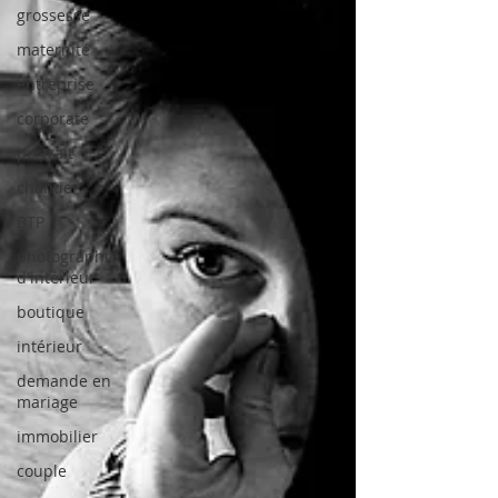
grossesse
maternité
entreprise
corporate
portrait
chantier
BTP
photographie
d'intérieur
boutique
intérieur
demande en
mariage
immobilier
couple