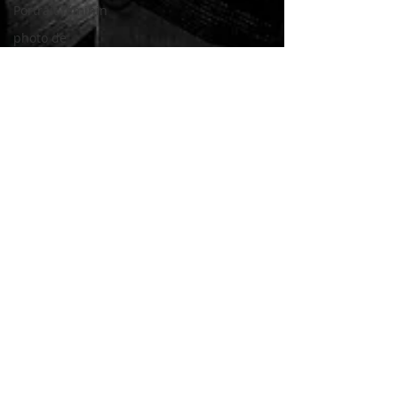
Portrait féminin
photo de
naissance
Maude Leduc
24 sept. 2018
1 min de lecture
Photographe de mariage en