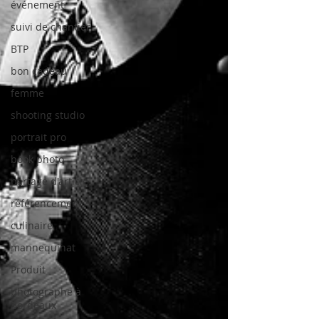
événement
suivi de chantier
BTP
bon cadeau
femme
shooting studio
portrait pro
book photo
partage d'article
référencement
culinaire
mannequinat
Produit
photographe à
Bordeaux