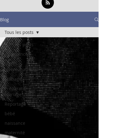
Blog
Tous les posts
Tous les posts
Commencer
Votre
communauté
Mariage
Préparatif
mariage
Reportage
bébé
naissance
maternité