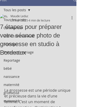
Tous les posts
Maude Leduc
Tous les posts
25 févr. 2025
4 min de lecture
7 étapes pour préparer
Commencer
votre séance photo de
Votre communauté
grossesse en studio à
Mariage
Bordeaux
Préparatif mariage
Reportage
bébé
naissance
maternité
La grossesse est une période unique 
grossesse
et précieuse dans la vie d’une 
maternité
femme. C’est un moment de 