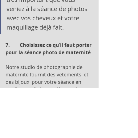
veniez à la séance de photos 
avec vos cheveux et votre 
maquillage déjà fait.
7.        Choisissez ce qu’il faut porter 
pour la séance photo de maternité
Notre studio de photographie de 
maternité fournit des vêtements  et 
des bijoux  pour votre séance en 
studio sans frais supplémentaires. 
Vous êtes également invités à 
apporter vos propres tenues si vous 
le souhaitez, surtout si vous avez 
d’autres idées ou des vêtements ou 
accessoires avec une valeur 
sentimentale. De plus, si vous venez 