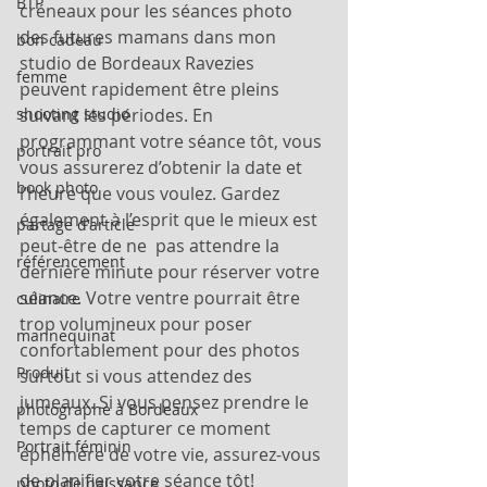
BTP
créneaux pour les séances photo 
des futures mamans dans mon 
bon cadeau
studio de Bordeaux Ravezies 
femme
peuvent rapidement être pleins 
shooting studio
suivant les périodes. En 
programmant votre séance tôt, vous 
portrait pro
vous assurerez d’obtenir la date et 
book photo
l’heure que vous voulez. Gardez 
également à l’esprit que le mieux est 
partage d'article
peut-être de ne  pas attendre la 
référencement
dernière minute pour réserver votre 
séance. Votre ventre pourrait être 
culinaire
trop volumineux pour poser 
mannequinat
confortablement pour des photos 
Produit
surtout si vous attendez des 
jumeaux. Si vous pensez prendre le 
photographe à Bordeaux
temps de capturer ce moment 
Portrait féminin
éphémère de votre vie, assurez-vous 
de planifier votre séance tôt!
photo de naissance