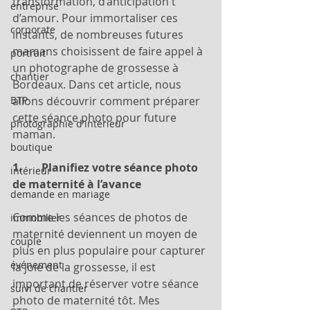
transformation, d’anticipation t 
entreprise
d’amour. Pour immortaliser ces 
corporate
instants, de nombreuses futures 
mamans choisissent de faire appel à 
portrait
un photographe de grossesse à 
chantier
Bordeaux. Dans cet article, nous 
BTP
allons découvrir comment préparer 
cette séance photo pour future 
photographie d'intérieur
maman.
boutique
1.       Planifiez votre séance photo 
intérieur
de maternité à l’avance
demande en mariage
Comme les séances de photos de 
immobilier
maternité deviennent un moyen de 
couple
plus en plus populaire pour capturer 
événement
la joie de la grossesse, il est 
important de réserver votre séance 
suivi de chantier
photo de maternité tôt. Mes 