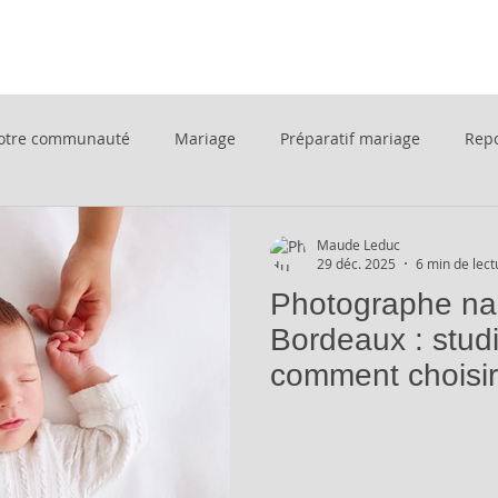
otre communauté
Mariage
Préparatif mariage
Rep
rossesse
maternité
entreprise
corporate
portr
Maude Leduc
29 déc. 2025
6 min de lect
Photographe na
r
boutique
intérieur
demande en mariage
im
Bordeaux : studi
comment choisir
r
BTP
bon cadeau
femme
shooting studio