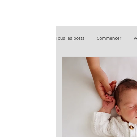
Tous les posts
Commencer
V
naissance
maternité
g
BTP
photographie d'intérieu
événement
suivi de chantie
book photo
partage d'article