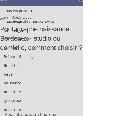
Tous les posts
Maude Leduc
Tous les posts
29 déc. 2025
6 min de lecture
Photographe naissance
Commencer
Bordeaux : studio ou
Votre communauté
domicile, comment choisir ?
Mariage
Préparatif mariage
Reportage
bébé
naissance
maternité
grossesse
maternité
Vous attendez un heureux 