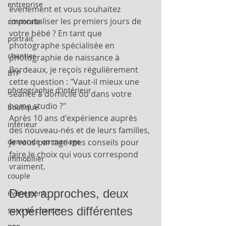
entreprise
événement et vous souhaitez 
immortaliser les premiers jours de 
corporate
votre bébé ? En tant que 
portrait
photographe spécialisée en 
chantier
photographie de naissance à 
Bordeaux, je reçois régulièrement 
BTP
cette question : "Vaut-il mieux une 
photographie d'intérieur
séance à domicile ou dans votre 
home studio ?"
boutique
Après 10 ans d'expérience auprès 
intérieur
des nouveau-nés et de leurs familles, 
je vous partage mes conseils pour 
demande en mariage
faire le choix qui vous correspond 
immobilier
vraiment.
couple
Deux approches, deux 
événement
expériences différentes
suivi de chantier