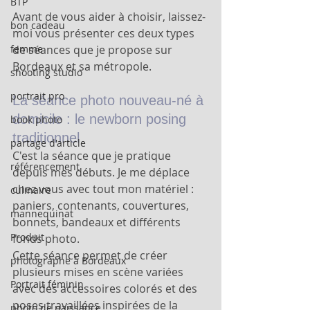
BTP
Avant de vous aider à choisir, laissez-
bon cadeau
moi vous présenter ces deux types 
de séances que je propose sur 
femme
Bordeaux et sa métropole.
shooting studio
portrait pro
La séance photo nouveau-né à 
domicile : le newborn posing 
book photo
traditionnel
partage d'article
C'est la séance que je pratique 
référencement
depuis mes débuts. Je me déplace 
chez vous avec tout mon matériel : 
culinaire
paniers, contenants, couvertures, 
mannequinat
bonnets, bandeaux et différents 
Produit
fonds photo.
Cette séance permet de créer 
photographe à Bordeaux
plusieurs mises en scène variées 
Portrait féminin
avec des accessoires colorés et des 
poses travaillées inspirées de la 
photo de naissance